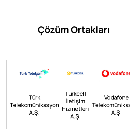
Çözüm Ortakları
Turkcell
Türk
Vodafone
İletişim
Telekomünikasyon
Telekomünika
Hizmetleri
A.Ş.
A.Ş.
A.Ş.