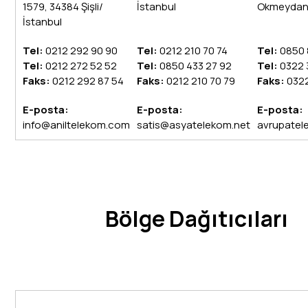
1579, 34384 Şişli/
İstanbul
Okmeydanı /
İstanbul
Tel:
0212 292 90 90
Tel:
0212 210 70 74
Tel:
0850 
Tel:
0212 272 52 52
Tel:
0850 433 27 92
Tel:
0322 
Faks:
0212 292 87 54
Faks:
0212 210 70 79
Faks:
032
E-posta:
E-posta:
E-posta:
info@aniltelekom.com
satis@asyatelekom.net
avrupatel
Bölge Dağıtıcıları