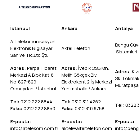
İstanbul
Ankara
Antalya
A Telekomünikasyon
Bengü Güven
Elektronik Bilgisayar
Aktel Telefon
Sistemleri
San.ve Tic.Ltd.Şti.
Adres:
Perpa Ticaret
Adres:
İvedik OSB Mh.
Adres:
Kızı
Merkezi A Blok Kat:8
Melih Gökçek Blv.
Sk. Tokmak
No:827-829
Elektrokent 2 İş Merkezi
Muratpaşa 
Okmeydanı / İstanbul
Yenimahalle / Ankara
Tel:
0212 222 8844
Tel:
0312 311 4262
Tel:
0322 
Faks:
0212 222 8850
Faks:
0312 310 6758
E-posta:
E-posta:
E-posta:
info@atelekom.com.tr
aktel@alteltelefon.com
info@beng