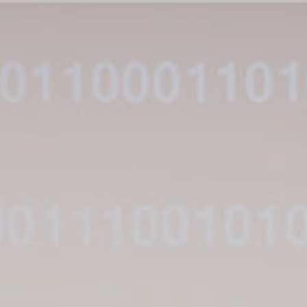
Ana
içeriğe
atla