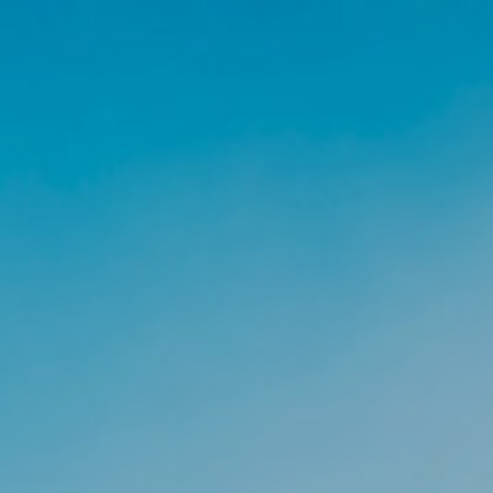
Ana
içeriğe
atla