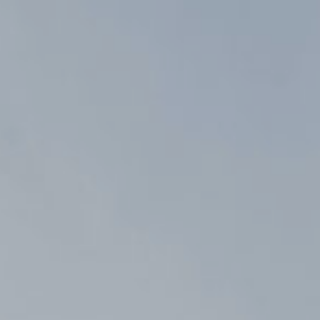
Ana
içeriğe
atla