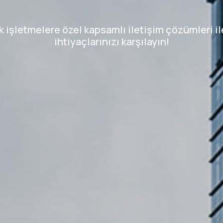
 işletmelere özel kapsamlı iletişim çözümleri i
ihtiyaçlarınızı karşılayın!