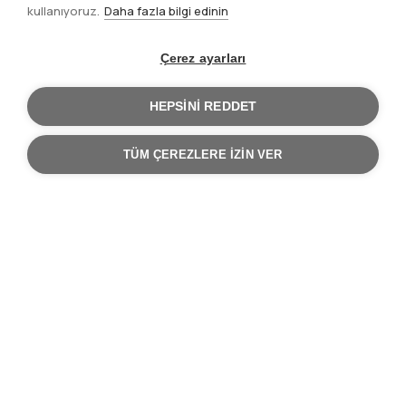
kullanıyoruz.
Daha fazla bilgi edinin
Çerez ayarları
HEPSINI REDDET
TÜM ÇEREZLERE IZIN VER
Ana Sayfa
Yönetilebilir Servisler
Sayfa
yolu