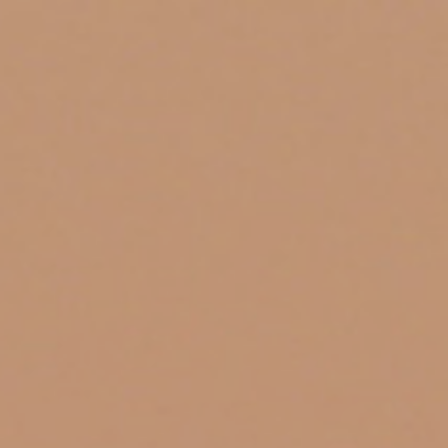
Ana
içeriğe
atla