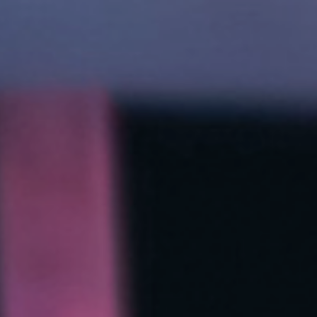
Ana
içeriğe
atla