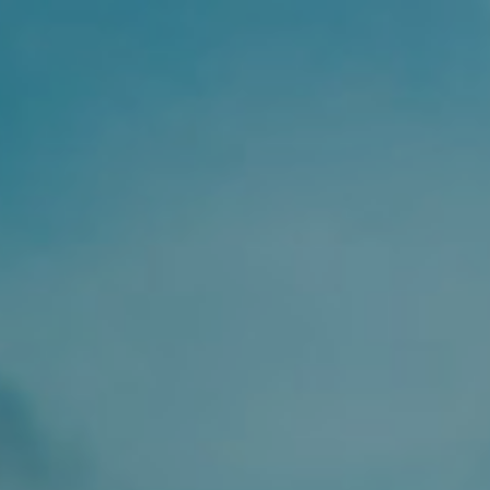
Ana
içeriğe
atla