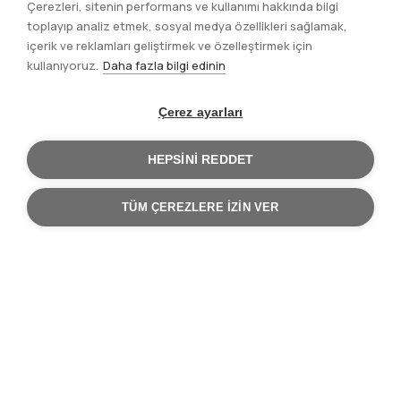
Çerezleri, sitenin performans ve kullanımı hakkında bilgi
toplayıp analiz etmek, sosyal medya özellikleri sağlamak,
içerik ve reklamları geliştirmek ve özelleştirmek için
kullanıyoruz.
Daha fazla bilgi edinin
Çerez ayarları
HEPSINI REDDET
TÜM ÇEREZLERE IZIN VER
Ana Sayfa
Saha Operasyonları
Sayfa
yolu