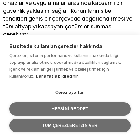
cihazlar ve uygulamalar arasında kapsamlı bir
güvenlik yaklaşımı sağlar. Kurumların siber
tehditleri geniş bir çerçevede değerlendirmesi ve
tüm altyapıyı kapsayan çözümler sunması
gerekiyor.
Siber Anomali Tespiti
Bu sitede kullanılan çerezler hakkında
Siber anomali tespiti, ağ trafiğinde ve kullanıcı
Çerezleri, sitenin performans ve kullanımı hakkında bilgi
davranışlarında standart dışı aktiviteleri
toplayıp analiz etmek, sosyal medya özellikleri sağlamak,
belirleyerek siber saldırıları önlemek için kritik bir rol
içerik ve reklamları geliştirmek ve özelleştirmek için
oynar. Bu çerçevede aşağıdaki stratejiler takip
kullanıyoruz.
Daha fazla bilgi edinin
edilebilir:
• Davranışsal Analiz:
Çerez ayarları
Kullanıcı davranışlarını analiz eden ve normalden
sapmaları tespit eden algoritmaların geliştirilmesi.
HEPSINI REDDET
Insider threat (iç tehdit) ve bilinmeyen tehditlerin
belirlenmesi.
TÜM ÇEREZLERE IZIN VER
• Makine Öğrenimi ile Tespit:
Makine öğrenimi tabanlı modellerle anomali