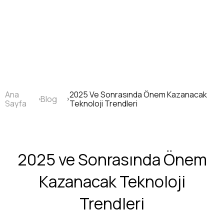
Ana
içeriğe
atla
Ana
2025 Ve Sonrasında Önem Kazanacak
Blog
Sayfa
Sayfa
Teknoloji Trendleri
yolu
2025 ve Sonrasında Önem
Kazanacak Teknoloji
Trendleri