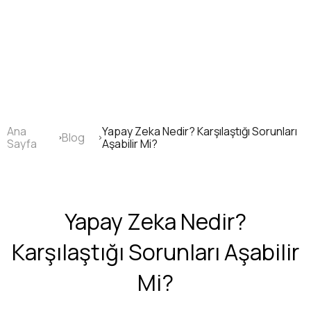
Ana
içeriğe
atla
Ana
Yapay Zeka Nedir? Karşılaştığı Sorunları
Blog
Sayfa
Sayfa
Aşabilir Mi?
yolu
Yapay Zeka Nedir?
Karşılaştığı Sorunları Aşabilir
Mi?