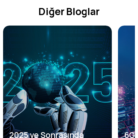
Diğer Bloglar
2025 ve Sonrasında
6G,