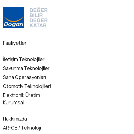
önem kazanacak teknolojilere ne
zama
kadar hazırsınız?2025 yılı ve…...
sektö
'deva
Detaylı Bilgi
Det
Faaliyetler
İletişim Teknolojileri
Savunma Teknolojileri
Saha Operasyonları
Otomotiv Teknolojileri
Elektronik Üretim
Kurumsal
Hakkımızda
AR-GE / Teknoloji