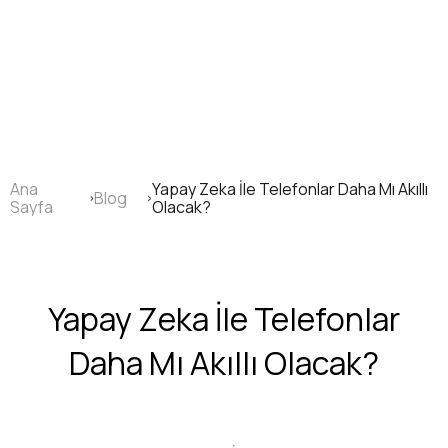
Ana
içeriğe
atla
Ana
Yapay Zeka İle Telefonlar Daha Mı Akıllı
Blog
Sayfa
Sayfa
Olacak?
yolu
Yapay Zeka İle Telefonlar
Daha Mı Akıllı Olacak?