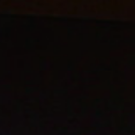
Ana
içeriğe
atla