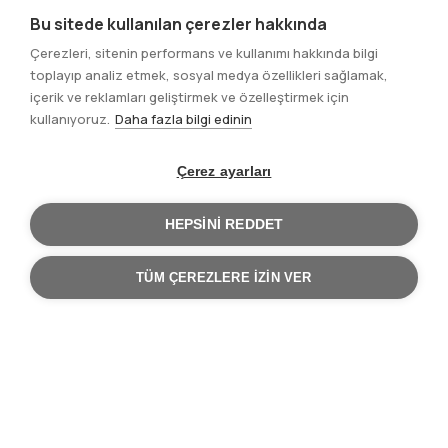
Bu sitede kullanılan çerezler hakkında
Çerezleri, sitenin performans ve kullanımı hakkında bilgi
toplayıp analiz etmek, sosyal medya özellikleri sağlamak,
içerik ve reklamları geliştirmek ve özelleştirmek için
kullanıyoruz.
Daha fazla bilgi edinin
Çerez ayarları
HEPSINI REDDET
TÜM ÇEREZLERE IZIN VER
Ana Sayfa
Belediyeler
Sayfa
yolu