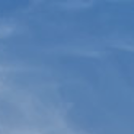
Ana
içeriğe
atla