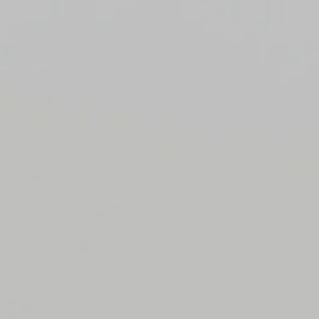
Ana
içeriğe
atla