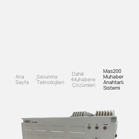
Ana
içeriğe
atla
Mas200
Dahili
Ana
Savunma
Muhabere
Muhabere
Sayfa
Sayfa
Teknolojileri
Anahtarlama
Çözümleri
yolu
Sistemi