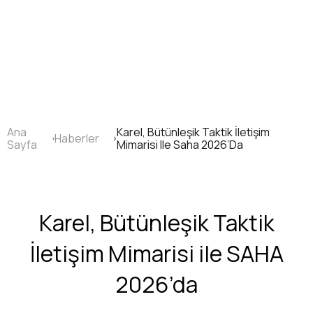
Ana
içeriğe
atla
Ana
Karel, Bütünleşik Taktik İletişim
Haberler
Sayfa
Sayfa
Mimarisi Ile Saha 2026’Da
yolu
Karel, Bütünleşik Taktik
İletişim Mimarisi ile SAHA
2026’da