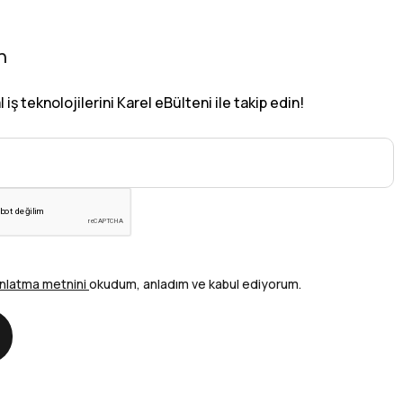
n
iş teknolojilerini Karel eBülteni ile takip edin!
nlatma metnini
okudum, anladım ve kabul ediyorum.
nder