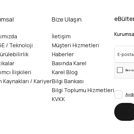
eBülte
umsal
İletişim
Bize Ulaşın
Kurumsal 
ımızda
İletişim
E / Teknoloji
Müşteri Hizmetleri
ürülebilirlik
Haberler
tikalar
Basında Karel
ımcı İlişkileri
Karel Blog
n Kaynakları / Kariyer
Bilgi Bankası
Bilgi Toplumu Hizmetleri
Aydı
KVKK
Gö