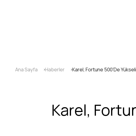
Ana
içeriğe
atla
Ana Sayfa
Haberler
Karel, Fortune 500’De Yükseli
Sayfa
yolu
Karel, Fortu