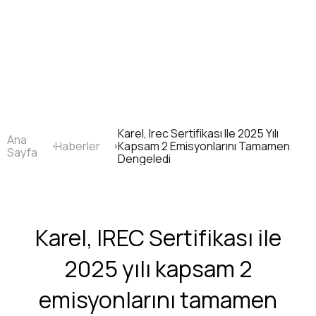
Ana
içeriğe
atla
Karel, Irec Sertifikası Ile 2025 Yılı
Ana
Haberler
Kapsam 2 Emisyonlarını Tamamen
Sayfa
Sayfa
Dengeledi
yolu
Karel, IREC Sertifikası ile
2025 yılı kapsam 2
emisyonlarını tamamen