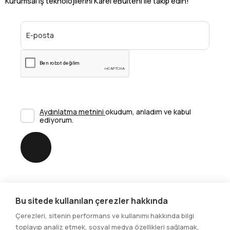
Kurumsal iş teknolojilerini Karel eBülteni ile takip edin!
Aydınlatma metnini
okudum, anladım ve kabul
ediyorum.
Gönder
Bu sitede kullanılan çerezler hakkında
Sosyal Medya
Çerezleri, sitenin performans ve kullanımı hakkında bilgi
toplayıp analiz etmek, sosyal medya özellikleri sağlamak,