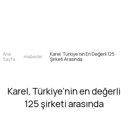
Ana
içeriğe
atla
Ana
Karel, Türkiye’nin En Değerli 125
Haberler
Sayfa
Sayfa
Şirketi Arasında
yolu
Karel, Türkiye’nin en değerli
125 şirketi arasında