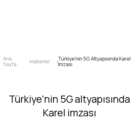
Ana
içeriğe
atla
Ana
Türkiye'nin 5G Altyapısında Karel
Haberler
Sayfa
Sayfa
Imzası
yolu
Türkiye'nin 5G altyapısında
Karel imzası