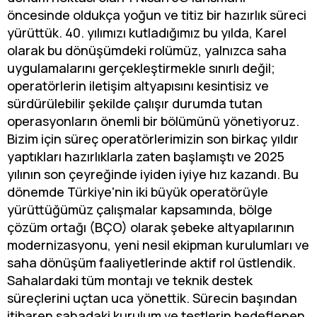
öncesinde oldukça yoğun ve titiz bir hazırlık süreci
yürüttük. 40. yılımızı kutladığımız bu yılda, Karel
olarak bu dönüşümdeki rolümüz, yalnızca saha
uygulamalarını gerçekleştirmekle sınırlı değil;
operatörlerin iletişim altyapısını kesintisiz ve
sürdürülebilir şekilde çalışır durumda tutan
operasyonların önemli bir bölümünü yönetiyoruz.
Bizim için süreç operatörlerimizin son birkaç yıldır
yaptıkları hazırlıklarla zaten başlamıştı ve 2025
yılının son çeyreğinde iyiden iyiye hız kazandı. Bu
dönemde Türkiye'nin iki büyük operatörüyle
yürüttüğümüz çalışmalar kapsamında, bölge
çözüm ortağı (BÇO) olarak şebeke altyapılarının
modernizasyonu, yeni nesil ekipman kurulumları ve
saha dönüşüm faaliyetlerinde aktif rol üstlendik.
Sahalardaki tüm montajı ve teknik destek
süreçlerini uçtan uca yönettik. Sürecin başından
itibaren sahadaki kurulum ve testlerin hedeflenen