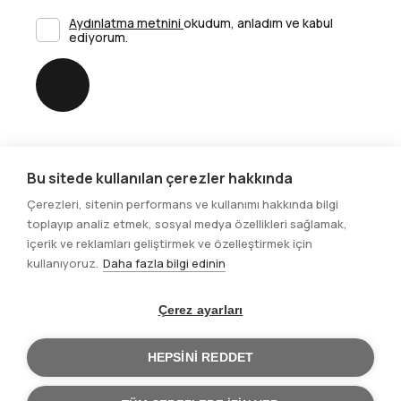
Aydınlatma metnini
okudum, anladım ve kabul
ediyorum.
Gönder
Bu sitede kullanılan çerezler hakkında
Sosyal Medya
Çerezleri, sitenin performans ve kullanımı hakkında bilgi
toplayıp analiz etmek, sosyal medya özellikleri sağlamak,
içerik ve reklamları geliştirmek ve özelleştirmek için
kullanıyoruz.
Daha fazla bilgi edinin
Çerez ayarları
© 2025. Tüm hakları saklıdır.
HEPSINI REDDET
Site Gizlilik Bildirimi
Site Kullanım Şartları