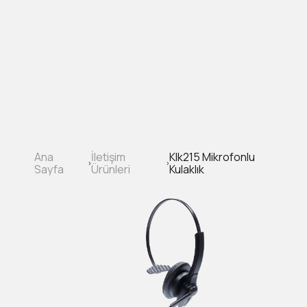
Ana
içeriğe
atla
Ana
İletişim
Klk215 Mikrofonlu
Sayfa
Sayfa
Ürünleri
Kulaklık
yolu