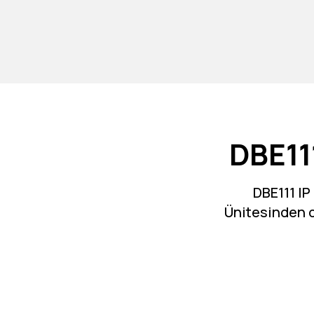
DBE11
DBE111 I
Ünitesinden o