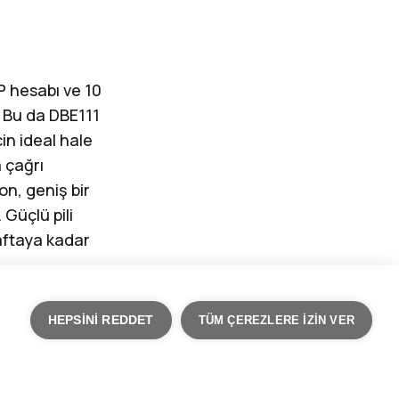
P hesabı ve 10
. Bu da DBE111
in ideal hale
a çağrı
on, geniş bir
Güçlü pili
aftaya kadar
HEPSINI REDDET
TÜM ÇEREZLERE IZIN VER