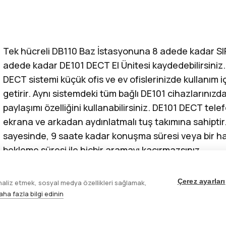
Tek hücreli DB110 Baz İstasyonuna 8 adede kadar SI
adede kadar DE101 DECT El Ünitesi kaydedebilirsiniz
DECT sistemi küçük ofis ve ev ofislerinizde kullanım iç
getirir. Aynı sistemdeki tüm bağlı DE101 cihazlarınızd
paylaşımı özelliğini kullanabilirsiniz. DE101 DECT telef
ekrana ve arkadan aydınlatmalı tuş takımına sahiptir. 
sayesinde, 9 saate kadar konuşma süresi veya bir h
bekleme süresi ile hiçbir aramayı kaçırmazsınız.
Çerez ayarları
analiz etmek, sosyal medya özellikleri sağlamak,
aha fazla bilgi edinin