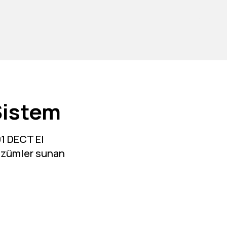
Sistem
1 DECT El
çözümler sunan