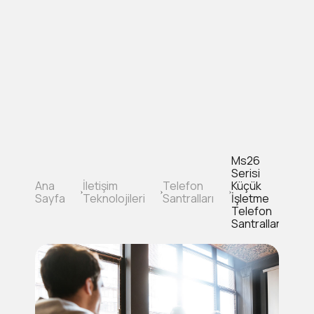
Ana
içeriğe
atla
Ms26
Serisi
Ana
İletişim
Telefon
Küçük
Sayfa
Sayfa
Teknolojileri
Santralları
İşletme
yolu
Telefon
Santralları