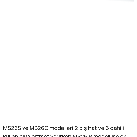
MS26S ve MS26C modelleri 2 dış hat ve 6 dahili
kullanıcıya hizmet verirken MS26IP modeli ise ek