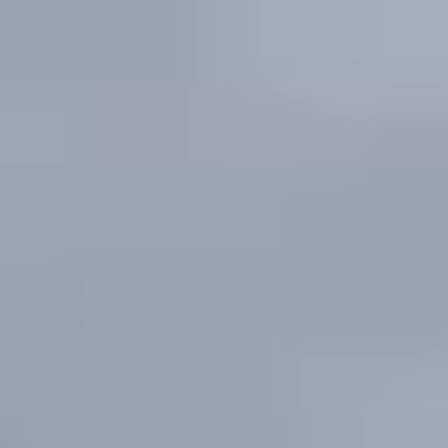
Ana
içeriğe
atla