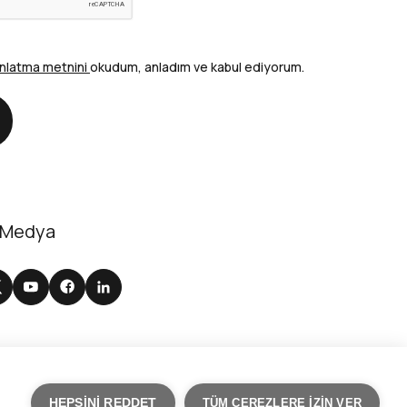
nlatma metnini
okudum, anladım ve kabul ediyorum.
nder
 Medya
Site Kullanım Şartları
HEPSINI REDDET
TÜM ÇEREZLERE IZIN VER