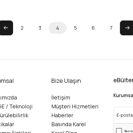
2
3
4
5
6
7
eBülte
umsal
İletişim
Bize Ulaşın
Kurumsal 
ımızda
İletişim
E / Teknoloji
Müşteri Hizmetleri
ürülebilirlik
Haberler
tikalar
Basında Karel
ımcı İlişkileri
Karel Blog