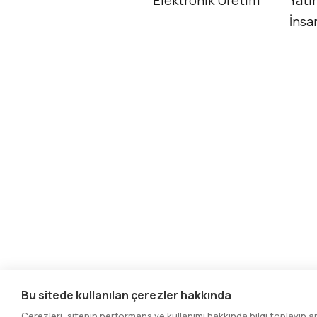
İnsa
Bu sitede kullanılan çerezler hakkında
© 2025. Tüm hakları saklıdır.
Çerezleri, sitenin performans ve kullanımı hakkında bilgi toplayıp 