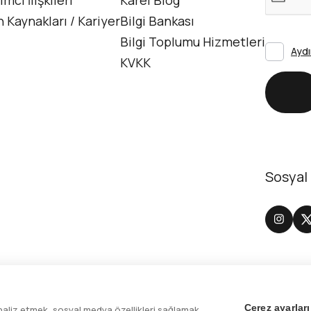
n Kaynakları / Kariyer
Bilgi Bankası
Bilgi Toplumu Hizmetleri
Aydı
KVKK
Gö
Sosyal
Site Gizlilik Bildirimi
Çerez ayarları
analiz etmek, sosyal medya özellikleri sağlamak,