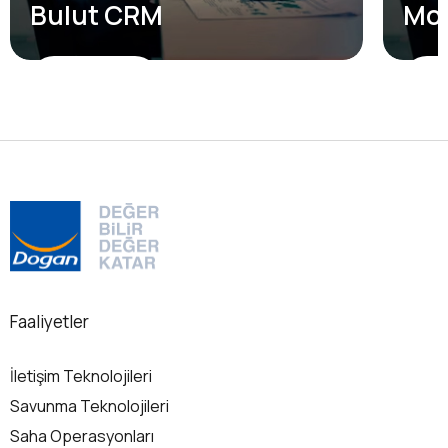
Bulut CRM
Mob
Detaylı Bilgi
Det
Faaliyetler
İletişim Teknolojileri
Savunma Teknolojileri
Saha Operasyonları