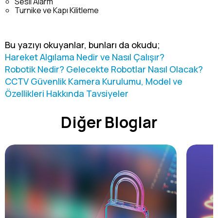
Sesli Alarm
Turnike ve Kapı Kilitleme
Bu yazıyı okuyanlar, bunları da okudu;
Hareket Algılama Nedir ve Nasıl Çalışır?
Robotik Nedir? Gelecekte Robotlar Nasıl Olacak?
CCTV Güvenlik Kamera Kurulumu, Model ve
Özellikleri Hakkında Tavsiyeler
Diğer Bloglar