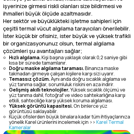
işyerinize girmesi riskli olanları size bildirmesi ve
ihmalleri büyük ölçüde azaltmasıdır.
Her sektör ve büyüklükteki işletme sahipleri için
çeşitli termal vücut algılama tarayıcıları önerilebilir.
İster küçük bir ofisiniz, ister büyük ve yüksek trafikli
bir organizasyonunuz olsun, termal algılama
çözümleri şu avantajları sağlar;
Hızlı algılama.
Kişi başına yaklaşık olarak 0,2 saniye gibi
kısa bir sürede tamamlanır.
Doğru maske algılama taraması.
Binanıza maske
takmadan girmeye çalışan kişilere karşı sizi uyarır.
Temassız çözüm.
Aynı anda doğru sıcaklık algılama ve
yüz tanıma sağlar, sorumluluk riskini en aza indirir.
Gelişmiş akıllı teknolojiler.
Yüksek sıcaklık ölçümü ve
yüz tanıma dahil, fotoğraf ve video sahtekarlığına karşı
etkili, sahteciliğe karşı yüksek koruma algılaması.
Yüksek görüntü kapasitesi.
On binlerce yüz
görüntüsü saklayabilir.
Küçük ofislerden büyük binalara kadar tüm ihtiyaçlarınıza
yönelik Karel ürünlerini incelemek için >>
Karel Termal
Kameralar