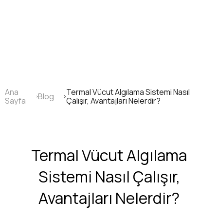
Ana
içeriğe
atla
Ana
Termal Vücut Algılama Sistemi Nasıl
Blog
Sayfa
Sayfa
Çalışır, Avantajları Nelerdir?
yolu
Termal Vücut Algılama
Sistemi Nasıl Çalışır,
Avantajları Nelerdir?