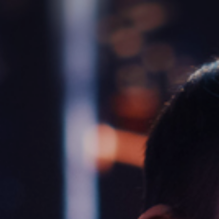
Ana
içeriğe
atla