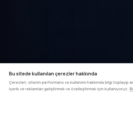
Bu sitede kullanılan çerezler hakkında
Çerezleri, sitenin performans ve kullanımı hakkında bilgi toplayıp 
içerik ve reklamları geliştirmek ve özelleştirmek için kullanıyoruz.
D
Ana Sayfa
İletişim Ürünleri
Robot Operatör
Sayfa