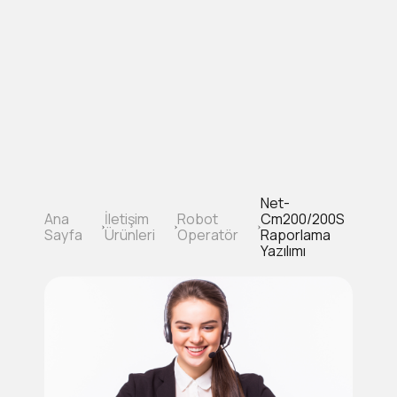
Ana
içeriğe
atla
Net-
Ana
İletişim
Robot
Cm200/200S
Sayfa
Sayfa
Ürünleri
Operatör
Raporlama
yolu
Yazılımı