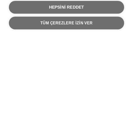
HEPSINI REDDET
TÜM ÇEREZLERE IZIN VER
Net-CM Raporlama Yazılımı
Net-