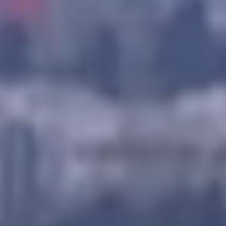
Ana
içeriğe
atla