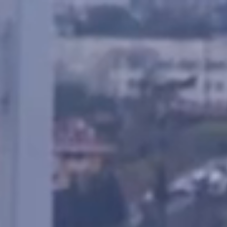
Ana
içeriğe
atla