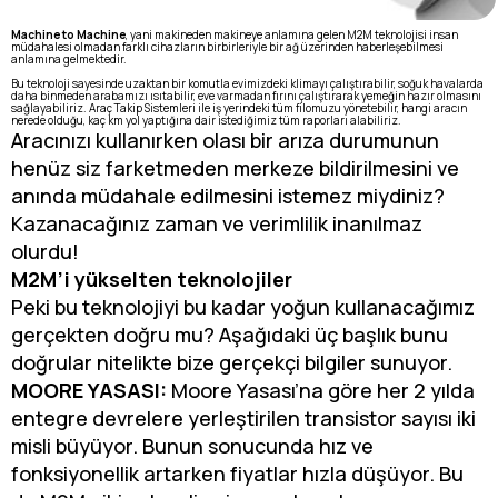
Machine to Machine
, yani makineden makineye anlamına gelen M2M teknolojisi insan
müdahalesi olmadan farklı cihazların birbirleriyle bir ağ üzerinden haberleşebilmesi
anlamına gelmektedir.
Bu teknoloji sayesinde uzaktan bir komutla evimizdeki klimayı çalıştırabilir, soğuk havalarda
daha binmeden arabamızı ısıtabilir, eve varmadan fırını çalıştırarak yemeğin hazır olmasını
sağlayabiliriz. Araç Takip Sistemleri ile iş yerindeki tüm filomuzu yönetebilir, hangi aracın
nerede olduğu, kaç km yol yaptığına dair istediğimiz tüm raporları alabiliriz.
Aracınızı kullanırken olası bir arıza durumunun
henüz siz farketmeden merkeze bildirilmesini ve
anında müdahale edilmesini istemez miydiniz?
Kazanacağınız zaman ve verimlilik inanılmaz
olurdu!
M2M’i yükselten teknolojiler
Peki bu teknolojiyi bu kadar yoğun kullanacağımız
gerçekten doğru mu? Aşağıdaki üç başlık bunu
doğrular nitelikte bize gerçekçi bilgiler sunuyor.
MOORE YASASI:
Moore Yasası’na göre her 2 yılda
entegre devrelere yerleştirilen transistor sayısı iki
misli büyüyor. Bunun sonucunda hız ve
fonksiyonellik artarken fiyatlar hızla düşüyor. Bu