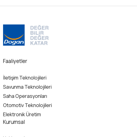
yetki sahibi olan kullanıcıyı manipüle
sektö
ederek şirket için hassas bilgileri
Karel
sızdırmalarını sağlayarak sistem
ilerl
içerisinde izinsiz bir…...
yapıy
Detaylı Bilgi
Det
Faaliyetler
İletişim Teknolojileri
Savunma Teknolojileri
Saha Operasyonları
Otomotiv Teknolojileri
Elektronik Üretim
Kurumsal