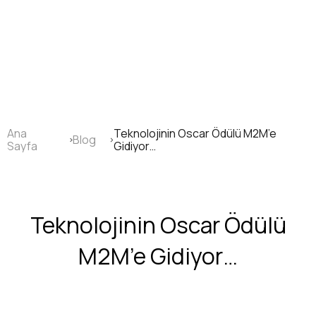
Ana
içeriğe
atla
Ana
Teknolojinin Oscar Ödülü M2M’e
Blog
Sayfa
Sayfa
Gidiyor…
yolu
Teknolojinin Oscar Ödülü
M2M’e Gidiyor…