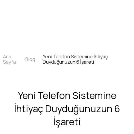
Ana
içeriğe
atla
Ana
Yeni Telefon Sistemine İhtiyaç
Blog
Sayfa
Sayfa
Duyduğunuzun 6 İşareti
yolu
Yeni Telefon Sistemine
İhtiyaç Duyduğunuzun 6
İşareti