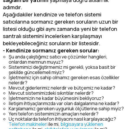
sağlam bir yatırım
yapmaya doğru atılan ilk
adımdır.
Aşağıdakiler kendinize ve telefon sistemi
satıcılarına sormanız gereken soruların uzun bir
listesi olduğu gibi aynı zamanda yeni bir telefon
santralı sistemini incelerken karşılaşmayı
bekleyebileceğiniz soruların bir listesidir.
- Kendinize sormanız gereken sorular:
Şu anda çalıştığımız satıcı ve çözümler hangileri,
onlardan memnun muyuz?
Sistemimizi değiştirmemiz mi gerekli, yoksa basit bir
şekilde güncellemeli miyiz?
İşletmemiz için sahip olmamız gereken esas özellikler
nelerdir?
Mevcut giderlerimiz nelerdir ve bütçemiz ne kadar?
Mevcut sistemimizdeki sıkıntılar nelerdir?
İşletmemizin ne kadar büyümesini bekliyoruz?
İletişim ihtiyaçlarımızda var olan dalgalanma ne kadar?
Karşılamamız gereken uygunluk ölçütlerine sahip miyiz?
Yeni telefon sistemimizin amaçları nelerdir?
Uç noktalarda telefon ihtiyacını nasıl karşılayacağız?
Telefon makineleri
ile mi,
bilgisayara yüklenen