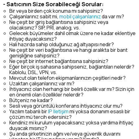
- Satıcının Size Sorabileceği Sorular:
Bir veya birden çok konuma mı sahipsiniz?
Çalışanlarınız sabit mi,
mobil çalışanlarınız
da var mı?
Ne çeşit bir giriş bağlantısına sahipsiniz veya
olacaksınız? SIP, PRI, analog, vs.
Gelecek büyümeler dahil olmak üzere ne kadar eklentiye
ihtiyaç duyacaksınız?
Hali hazırda sahip olduğunuz ağ altyapısı nedir?
Ne çeşit bir veri bağlantısına ve hangi aralıkta bir bant
genişliğine sahipsiniz?
Ne çeşit bir internet bağlantısına sahipsiniz?
Eğer birçok iş sahasına sahipseniz, bağlantıları nelerdir?
Kablolu, DSL, VPN, vs.
Mevcut olan telefon ekipmanlarınızın çeşitleri nedir?
Uzaktan çalışanlarınız var mı?
İhtiyacınız olan herhangi bir belirli özellik var mı? Sizin için
en önemli olan özellikler nelerdir?
Bütçeniz ne kadar?
Sesli veya görüntülü konferans ihtiyacınız olur mu?
Yazılım tabanlı bir
IP İletişim
mi yoksa donanım esaslı bir
çözüm mü tercih edersiniz?
Kendiniz mi kurulum yapacaksanız yoksa yardıma ihtiyaç
duyacak mısınız?
Şu anda şirketinizin ağını ve/veya güvenlik duvarını