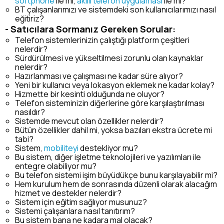
softphone
ile mi,
akıllı telefon uygulaması
ile mi?
BT çalışanlarımızı ve sistemdeki son kullanıcılarımızı nasıl
eğitiriz?
- Satıcılara Sormanız Gereken Sorular:
Telefon sistemlerinizin çalıştığı platform çeşitleri
nelerdir?
Sürdürülmesi ve yükseltilmesi zorunlu olan kaynaklar
nelerdir?
Hazırlanması ve çalışması ne kadar süre alıyor?
Yeni bir kullanıcı veya lokasyon eklemek ne kadar kolay?
Hizmette bir kesinti olduğunda ne oluyor?
Telefon sisteminizin diğerlerine göre karşılaştırılması
nasıldır?
Sistemde mevcut olan özellikler nelerdir?
Bütün özellikler dahil mi, yoksa bazıları ekstra ücrete mi
tabi?
Sistem,
mobiliteyi
destekliyor mu?
Bu sistem, diğer işletme teknolojileri ve yazılımları ile
entegre olabiliyor mu?
Bu telefon sistemi işim büyüdükçe bunu karşılayabilir mi?
Hem kurulum hem de sonrasında düzenli olarak alacağım
hizmet ve destekler nelerdir?
Sistem için eğitim sağlıyor musunuz?
Sistemi çalışanlara nasıl tanıtırım?
Bu sistem bana ne kadara mal olacak?