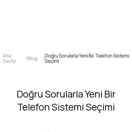
Ana
içeriğe
atla
Ana
Doğru Sorularla Yeni Bir Telefon Sistemi
Blog
Sayfa
Sayfa
Seçimi
yolu
Doğru Sorularla Yeni Bir
Telefon Sistemi Seçimi