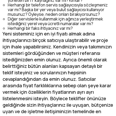
yöneten bir IT kaynağınız var mı? Kimdir?
Herhangi bir telefon servis sağlayıcısıyla sözleşmeniz
var mı? Başka bir yer veya bulut sağlayıcısı kullanıyor
musunuz? Öyleyse, neden onları bırakıyorsunuz?
Diğer servislerle kullanmak için ağınıza yerleştirmek
istediğiniz yerel veya ücretli numaralar var mı?
Herhangi bir faks ihtiyacınız var mı?
Yeni sisteminiz için en iyi fiyatı almak adına
ihtiyaçlarınızı birçok satıcıya ulaştırabilir ve proje
için ihale yapabilirsiniz. Kendinizin veya takımınızın
sistemleri gördüğünden ve müşteri referansı
istediğinizden emin olunuz. Ayrıca önemli olarak
belirttiğiniz bütün alanları kapsayan detaylı bir
teklif isteyiniz ve sorularınızın hepsinin
cevaplandığından da emin olunuz. Satıcılar
arasında fiyat farklılıklarına sebep olan şeye karar
vermek için özelliklerin fiyatlarının ayrı ayrı
listelenmesini isteyin. Böylece teklifler önünüze
geldiğinde sizin ihtiyaçlarınız ile uyuşan, bütçenize
uyan ve de işletme iletişiminizin temelinde en