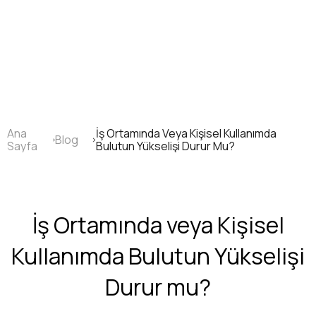
Ana
içeriğe
atla
Ana
İş Ortamında Veya Kişisel Kullanımda
Blog
Sayfa
Sayfa
Bulutun Yükselişi Durur Mu?
yolu
İş Ortamında veya Kişisel
Kullanımda Bulutun Yükselişi
Durur mu?