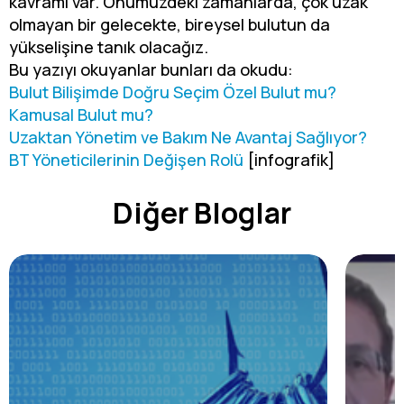
kavramı var. Önümüzdeki zamanlarda, çok uzak
olmayan bir gelecekte,
bireysel bulutun
da
yükselişine tanık olacağız.
Bu yazıyı okuyanlar bunları da okudu:
Bulut Bilişimde Doğru Seçim Özel Bulut mu?
Kamusal Bulut mu?
Uzaktan Yönetim ve Bakım Ne Avantaj Sağlıyor?
BT Yöneticilerinin Değişen Rolü
[infografik]
Diğer Bloglar