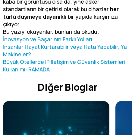
kaba bir görüntüsü olsa da, yine askeri
standartların bir getirisi olarak bu cihazlar
her
türlü düşmeye dayanıklı
bir yapıda karşımıza
çıkıyor.
Bu yazıyı okuyanlar, bunları da okudu;
İnovasyon ve Başarının Farklı Yolları
İnsanlar Hayat Kurtarabilir veya Hata Yapabilir, Ya
Makineler?
Büyük Otellerde IP İletişim ve Güvenlik Sistemleri
Kullanımı: RAMADA
Diğer Bloglar