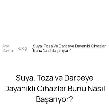
Ana
içeriğe
atla
Ana
Suya, Toza Ve Darbeye Dayanıklı Cihazlar
Blog
Sayfa
Sayfa
Bunu Nasıl Başarıyor?
yolu
Suya, Toza ve Darbeye
Dayanıklı Cihazlar Bunu Nasıl
Başarıyor?