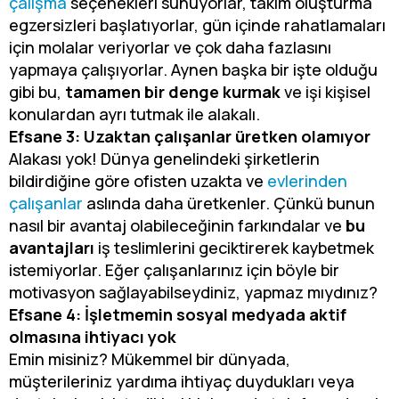
çalışma
seçenekleri sunuyorlar, takım oluşturma
egzersizleri başlatıyorlar, gün içinde rahatlamaları
için molalar veriyorlar ve çok daha fazlasını
yapmaya çalışıyorlar. Aynen başka bir işte olduğu
gibi bu,
tamamen bir denge kurmak
ve işi kişisel
konulardan ayrı tutmak ile alakalı.
Efsane 3: Uzaktan çalışanlar üretken olamıyor
Alakası yok! Dünya genelindeki şirketlerin
bildirdiğine göre ofisten uzakta ve
evlerinden
çalışanlar
aslında daha üretkenler. Çünkü bunun
nasıl bir avantaj olabileceğinin farkındalar ve
bu
avantajları
iş teslimlerini geciktirerek kaybetmek
istemiyorlar. Eğer çalışanlarınız için böyle bir
motivasyon sağlayabilseydiniz, yapmaz mıydınız?
Efsane 4: İşletmemin sosyal medyada aktif
olmasına ihtiyacı yok
Emin misiniz? Mükemmel bir dünyada,
müşterileriniz yardıma ihtiyaç duydukları veya