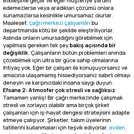
etkileşime geçilir ve eğer müşteriye yardım
edemezlerse veya aradıkları çözümü onlara
sunamazlarsa kesinlikle umursamaz olurlar.
Maalesef,
çağrı merkezi çalışanları
bu
departmanda kötü bir şekilde eleştiriliyorlar.
Aslında onların umursadığını görebilmek için
yapılması gereken tek şey
bakış açısında bir
değişiklik
. Çalışanların bütün problemleri anında
çözebilmek için ultra bir güce sahip olmalarına
ihtiyaç yok. Eğer bir çalışan ile konuşuyorsanız ve
amacına ulaşamamış hissediyorsanız sabırlı olmayı
deneyin ve karşınızdaki insana saygı duyun.
Efsane 2: Atmosfer çok stresli ve sağlıksız
Tamamen yanlış! Bir çağrı merkezinde çalışmak
stresli ve zorlayıcı olabilir ama birçok şirket
çalışanları için iş-hayat dengesi stratejisini adapte
etmeye çalışıyor. Şirketler, takım üyelerinin
tatillerini kullanmaları için teşvik ediyorlar,
evden