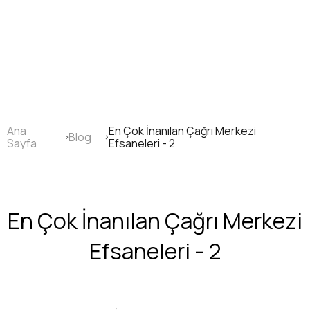
Ana
içeriğe
atla
Ana
En Çok İnanılan Çağrı Merkezi
Blog
Sayfa
Sayfa
Efsaneleri - 2
yolu
En Çok İnanılan Çağrı Merkezi
Efsaneleri - 2