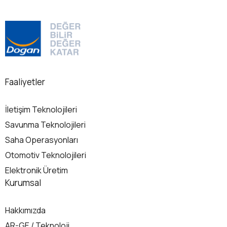
denir.Şifreleme hassas bilgileri
geldi
korumak amacıyla…...
Navig
Detaylı Bilgi
Det
Faaliyetler
İletişim Teknolojileri
Savunma Teknolojileri
Saha Operasyonları
Otomotiv Teknolojileri
Elektronik Üretim
Kurumsal
Hakkımızda
AR-GE / Teknoloji