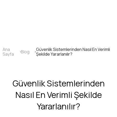
Ana
içeriğe
atla
Ana
Güvenlik Sistemlerinden Nasıl En Verimli
Blog
Sayfa
Sayfa
Şekilde Yararlanılır?
yolu
Güvenlik Sistemlerinden
Nasıl En Verimli Şekilde
Yararlanılır?