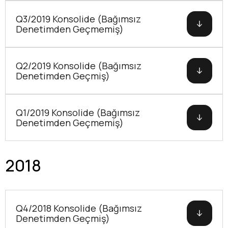
Q3/2019 Konsolide (Bağımsız
Denetimden Geçmemiş)
Q2/2019 Konsolide (Bağımsız
Denetimden Geçmiş)
Q1/2019 Konsolide (Bağımsız
Denetimden Geçmemiş)
2018
Q4/2018 Konsolide (Bağımsız
Denetimden Geçmiş)