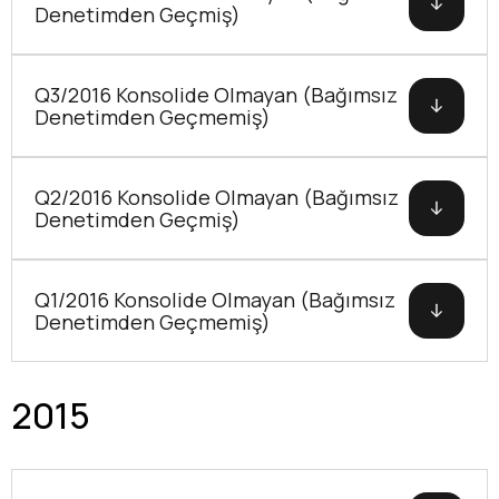
Denetimden Geçmiş)
Q3/2016 Konsolide Olmayan (Bağımsız
Denetimden Geçmemiş)
Q2/2016 Konsolide Olmayan (Bağımsız
Denetimden Geçmiş)
Q1/2016 Konsolide Olmayan (Bağımsız
Denetimden Geçmemiş)
2015