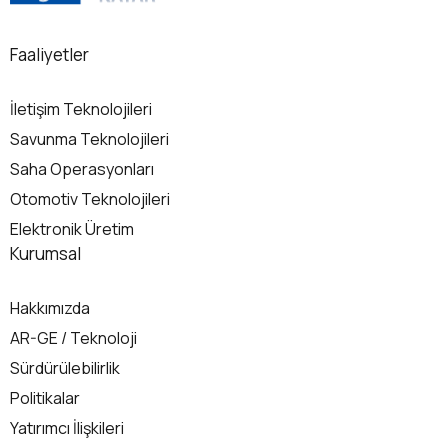
Faaliyetler
İletişim Teknolojileri
Savunma Teknolojileri
Saha Operasyonları
Otomotiv Teknolojileri
Elektronik Üretim
Kurumsal
Hakkımızda
AR-GE / Teknoloji
Sürdürülebilirlik
Politikalar
Yatırımcı İlişkileri