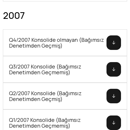
2007
Q4/2007 Konsolide olmayan (Bağımsız
Denetimden Geçmiş)
Q3/2007 Konsolide (Bağımsız
Denetimden Geçmemiş)
Q2/2007 Konsolide (Bağımsız
Denetimden Geçmiş)
Q1/2007 Konsolide (Bağımsız
Denetimden Geçmemiş)