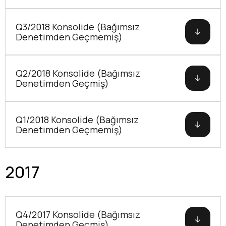
Q3/2018 Konsolide (Bağımsız
Denetimden Geçmemiş)
Q2/2018 Konsolide (Bağımsız
Denetimden Geçmiş)
Q1/2018 Konsolide (Bağımsız
Denetimden Geçmemiş)
2017
Q4/2017 Konsolide (Bağımsız
Denetimden Geçmiş)