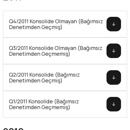
Q4/2011 Konsolide Olmayan (Bağımsız
Denetimden Geçmiş)
Q3/2011 Konsolide Olmayan (Bağımsız
Denetimden Geçmemiş)
Q2/2011 Konsolide (Bağımsız
Denetimden Geçmiş)
Q1/2011 Konsolide (Bağımsız
Denetimden Geçmemiş)