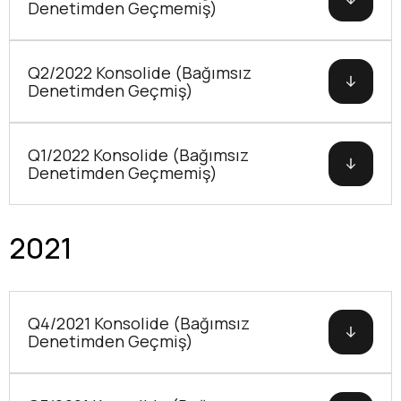
Denetimden Geçmemiş)
Q2/2022 Konsolide (Bağımsız
Denetimden Geçmiş)
Q1/2022 Konsolide (Bağımsız
Denetimden Geçmemiş)
2021
Q4/2021 Konsolide (Bağımsız
Denetimden Geçmiş)