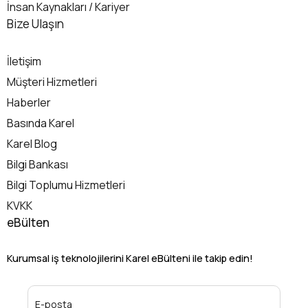
İnsan Kaynakları / Kariyer
İletişim
Bize Ulaşın
İletişim
Müşteri Hizmetleri
Haberler
Basında Karel
Karel Blog
Bilgi Bankası
Bilgi Toplumu Hizmetleri
KVKK
eBülten
Kurumsal iş teknolojilerini Karel eBülteni ile takip edin!