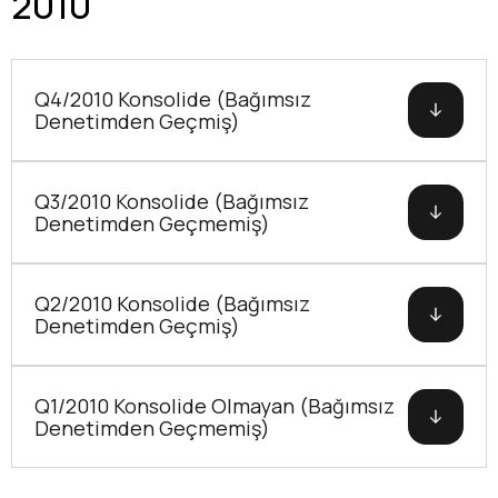
2010
Q4/2010 Konsolide (Bağımsız
Denetimden Geçmiş)
Q3/2010 Konsolide (Bağımsız
Denetimden Geçmemiş)
Q2/2010 Konsolide (Bağımsız
Denetimden Geçmiş)
Q1/2010 Konsolide Olmayan (Bağımsız
Denetimden Geçmemiş)