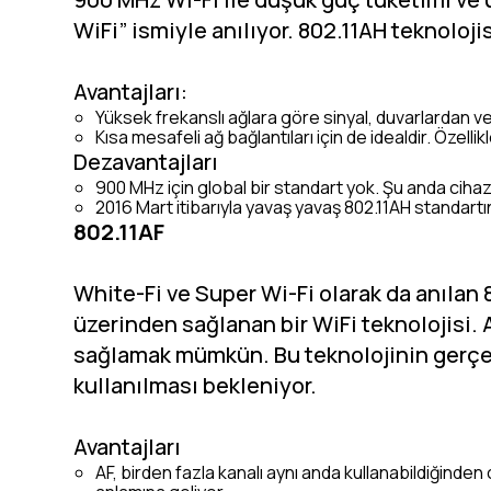
WiFi” ismiyle anılıyor. 802.11AH teknoloji
Avantajları:
Yüksek frekanslı ağlara göre sinyal, duvarlardan v
Kısa mesafeli ağ bağlantıları için de idealdir. Özelli
Dezavantajları
900 MHz için global bir standart yok. Şu anda cihazl
2016 Mart itibarıyla yavaş yavaş 802.11AH standartı
802.11AF
White-Fi ve Super Wi-Fi olarak da anılan
üzerinden sağlanan bir WiFi teknolojisi. 
sağlamak mümkün. Bu teknolojinin gerçek
kullanılması bekleniyor.
Avantajları
AF, birden fazla kanalı aynı anda kullanabildiğinden c