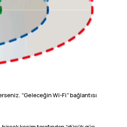
erseniz. “Geleceğin Wi-Fi” bağlantısı
H, birçok kesim tarafından “düşük güç