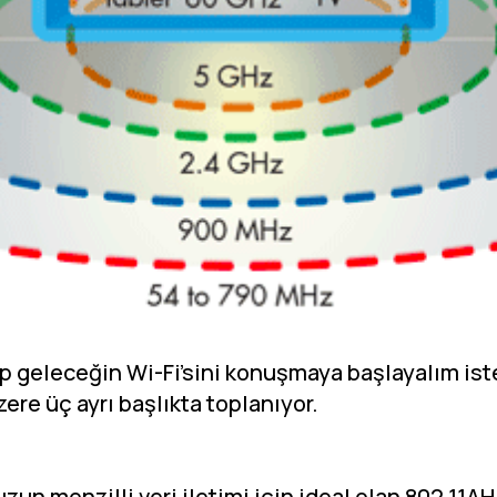
kıp geleceğin Wi-Fi’sini konuşmaya başlayalım ist
ere üç ayrı başlıkta toplanıyor.
zun menzilli veri iletimi için ideal olan 802.11A