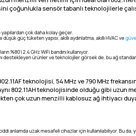
sini çoğunlukla sensör tabanlı teknolojilerle çal
e yapılardan çok daha kolay geçer.
kle düşük güç tüketen yapısı; akıllı aydınlatma, akıllı HVAC ve
güve
arın %80’i 2.4 GHz WiFi bandını kullanıyor.
nı destekleyen ürünler ve teknolojiler görsek de, bu ağ standart
 802.11AF teknolojisi, 54 MHz ve 790 MHz frekan
Aynı 802.11AH teknolojisinde olduğu gibi uzun me
ten çok uzun menzilli kablosuz ağ ihtiyacı duy
iddi anlamda uzak mesafeli cihazlar için kullanılabiliyor. Bu da, y