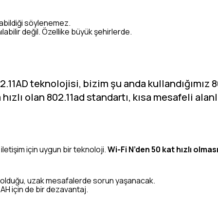
labildiği söylenemez.
abilir değil. Özellike büyük şehirlerde.
02.11AD teknolojisi, bizim şu anda kullandığımız 8
hızlı olan 802.11ad standartı, kısa mesafeli alan
letişim için uygun bir teknoloji.
Wi-Fi N’den 50 kat hızlı olmas
arın olduğu, uzak mesafalerde sorun yaşanacak.
 AH için de bir dezavantaj.