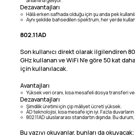
anlamına geliyor.
Dezavantajları
Hâlâ erken safhada olduğu için şu anda pek kullanı
Aynı şekilde bahsedilen spektrum, her yerde kullanıl
802.11AD
Son kullanıcı direkt olarak ilgilendiren 8
GHz kullanan ve WiFi N’e göre 50 kat daha 
için kullanılacak.
Avantajları
Yüksek veri oranı, kısa mesafeli dosya transferi ve i
Dezavantajları
Şimdilik üretimi için çip mâliyet ücreti yüksek.
AD teknolojisi, kısa mesafe için iyi. Fazla duvarl
802.11AD uluslararası standartın dışında. Bu durum,
Bu yazıyı okuyanlar, bunları da okuyacak;