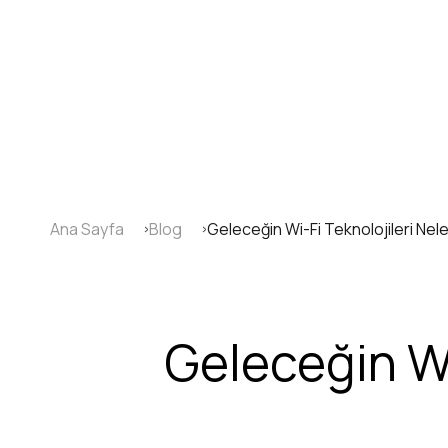
Ana
içeriğe
atla
Ana Sayfa
Blog
Geleceğin Wi-Fi Teknolojileri Ne
Sayfa
yolu
Geleceğin Wi