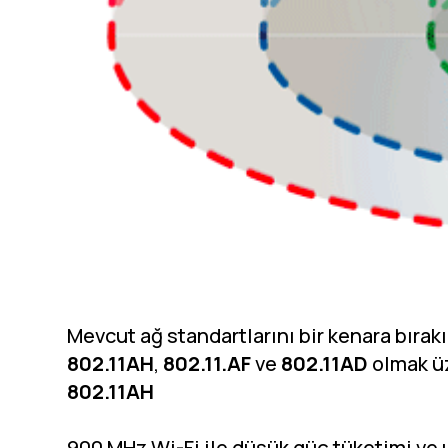
Mevcut ağ standartlarını bir kenara bıra
802.11AH
,
802.11.AF
ve
802.11AD
olmak üz
802.11AH
900 MHz Wi-Fi ile düşük güç tüketimi ve u