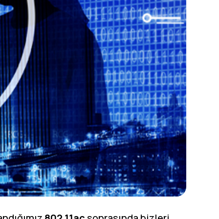
landığımız
802.11ac
sonrasında bizleri