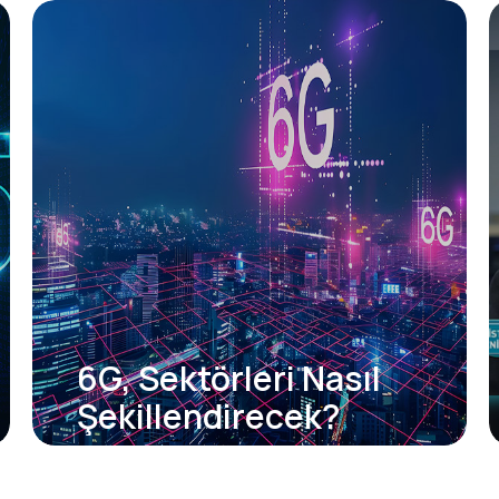
6G, Sektörleri Nasıl
Şekillendirecek?
Hazırsanız 6G’ye geçiyoruz…5G