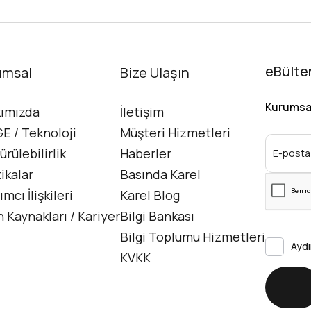
hayatlarımıza mükemmel bir giriş
yaptı. Yine de mobil
telekomünikasyon sektörü hiçbir
zaman durmaz. Bu yüzdendir ki
sektör artık beşinci nesil mobilin
eBülte
umsal
İletişim
Bize Ulaşın
'devamına'…...
Kurumsal 
ımızda
İletişim
E / Teknoloji
Müşteri Hizmetleri
Detaylı Bilgi
ürülebilirlik
Haberler
tikalar
Basında Karel
ımcı İlişkileri
Karel Blog
n Kaynakları / Kariyer
Bilgi Bankası
Bilgi Toplumu Hizmetleri
Aydı
KVKK
Gö