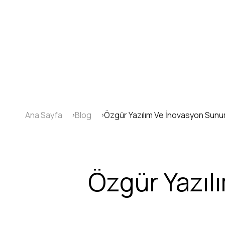
Ana
içeriğe
atla
Ana Sayfa
Blog
Özgür Yazılım Ve İnovasyon Sunu
Sayfa
yolu
Özgür Yazıl