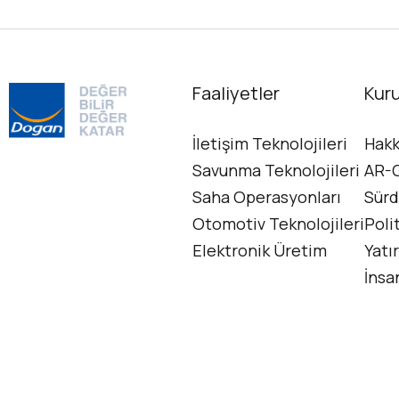
işletmelerin ve bireylerin
geleceği için yeni fırsatları da
beraberinde getiriyor. Peki
önümüzdeki dönemde önem
kazanacak teknolojilere ne kadar
Faaliyetler
Kur
hazırsınız?2025 yılı ve…...
İletişim Teknolojileri
Hakk
Savunma Teknolojileri
AR-G
Detaylı Bilgi
Saha Operasyonları
Sürd
Otomotiv Teknolojileri
Poli
Elektronik Üretim
Yatır
İnsa