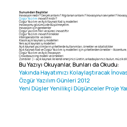
Sunumdan Başlıklar
İnovasyon nedir? Gerçek anlamı? Algılanan anlamı? İnovasyonun seviyeleri? İnovasy
Özgür Yazılım
inovatif midir?
Özgür Yazılım ve Açık Kaynak Kod iş modelleri
İnovasyonu gözümüzde büyütmeyelim.
İnovasyon için gerekenler
Özgür yazılım fikri ve süreci inovatiftir
Özgür Yazılım inovatif örnekler
İnteroperabilite ve önemi
Klasik açık kaynak iş modelleri
Yeni açık kaynak iş modelleri
Açık kaynak yazılımların şirketlerde kullanımları, örnekler ve istatistikler
Açık Kaynak Kod ve Özgür Yazılım iş modelleri için şirketlerden örnekler – Accentur
Özgür Yazılım ve Açık inovasyon
Crowdsourcing modeli ve örnekleri
Zombiler :) – açık kaynak ile kendi enerjinizi üretin, arkadaşlarınızı bulun, müzik d
Bu Yazıyı Okuyanlar, Bunları da Okudu:
Yakında Hayatımızı Kolaylaştıracak İnova
Özgür Yazılım Günleri 2012
Yeni Düşler Yenilikçi Düşünceler Proje Ya