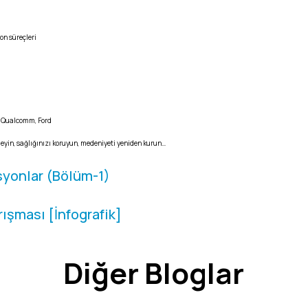
on süreçleri
e, Qualcomm, Ford
ileyin, sağlığınızı koruyun, medeniyeti yeniden kurun…
syonlar (Bölüm-1)
rışması [İnfografik]
Diğer Bloglar