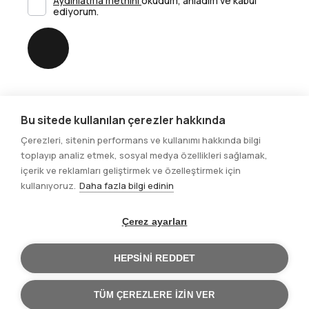
Aydınlatma metnini
okudum, anladım ve kabul
ediyorum.
Gönder
Bu sitede kullanılan çerezler hakkında
Sosyal Medya
Çerezleri, sitenin performans ve kullanımı hakkında bilgi
toplayıp analiz etmek, sosyal medya özellikleri sağlamak,
içerik ve reklamları geliştirmek ve özelleştirmek için
kullanıyoruz.
Daha fazla bilgi edinin
Çerez ayarları
© 2025. Tüm hakları saklıdır.
HEPSINI REDDET
Site Gizlilik Bildirimi
Site Kullanım Şartları
TÜM ÇEREZLERE IZIN VER