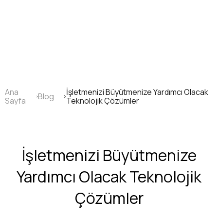
Ana
içeriğe
atla
Ana
İşletmenizi Büyütmenize Yardımcı Olacak
Blog
Sayfa
Sayfa
Teknolojik Çözümler
yolu
İşletmenizi Büyütmenize
Yardımcı Olacak Teknolojik
Çözümler